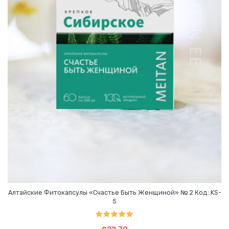
О КОМПАНИИ
БИЗНЕС ВОЗМОЖНОСТИ
Алтайские Фитокапсулы «Счастье Быть Женщиной» № 2 Код: KS-
5
Оценка
5.00
Подробнее
из 5