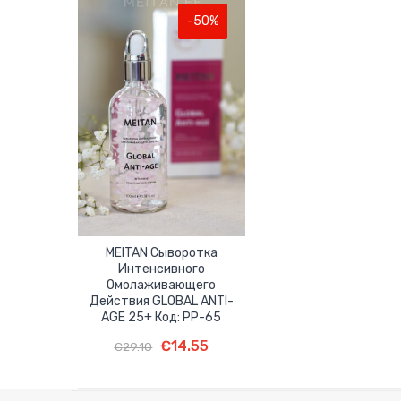
-50%
MEITAN Сыворотка
Интенсивного
Омолаживающего
Действия GLOBAL ANTI-
AGE 25+ Код: PP-65
Первоначальная
Текущая
В Корзину
Первоначальная
Текущая
€
14.55
€
29.10
цена
цена:
цена
цена:
составляла
€14.55.
составляла
€14.55.
€29.10.