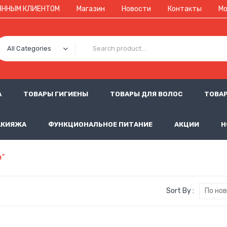
ЯННЫМ КЛИЕНТОМ
Магазин
Новости
Контакты
Мо
All Categories
А
ТОВАРЫ ГИГИЕНЫ
ТОВАРЫ ДЛЯ ВОЛОС
ТОВАР
АКИЯЖА
ФУНКЦИОНАЛЬНОЕ ПИТАНИЕ
АКЦИИ
Н
н”
Sort By :
По но