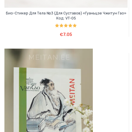
Био-Стикер Для Тела №3 (для Суставов) «Гуаньцзе Чжитун Гао»
Код: VT-05
Оценка
5.00
В Корзину
из 5
€
7.05