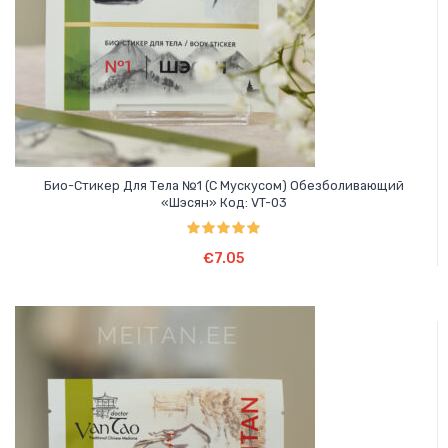
Био-Стикер Для Тела №1 (с Мускусом) Обезболивающий
«Шэсян» Код: VT-03
Оценка
5.00
Подробнее
из 5
€
7.05