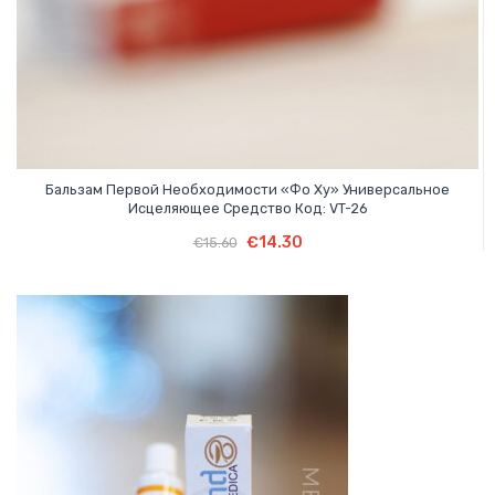
Бальзам Первой Необходимости «Фо Ху» Универсальное
Исцеляющее Средство Код: VT-26
Первоначальная
Текущая
В Корзину
Первоначальная
Текущая
€
14.30
€
15.60
цена
цена:
цена
цена:
составляла
€14.30.
составляла
€14.30.
€15.60.
€15.60.