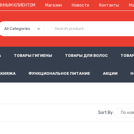
ЯННЫМ КЛИЕНТОМ
Магазин
Новости
Контакты
Мо
All Categories
А
ТОВАРЫ ГИГИЕНЫ
ТОВАРЫ ДЛЯ ВОЛОС
ТОВАР
АКИЯЖА
ФУНКЦИОНАЛЬНОЕ ПИТАНИЕ
АКЦИИ
Н
Sort By :
По но