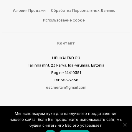
О КОМПАНИИ
Условия Продажи
Обработка Персональных Данных
БИЗНЕС ВОЗМОЖНОСТИ
Использование Cookie
Контакт
LIBLIKALEND OÜ
Tallinna mnt. 23 Narva, Ida-virumaa, Estonia
Reg nr: 14410351
Tel: 55577668
est.meitan@gmail.com
Мы используем куки для наилучшего представления
нашего сайта. Если Вы продолжите использовать сайт, мы
будем считать что Вас это устраивает.