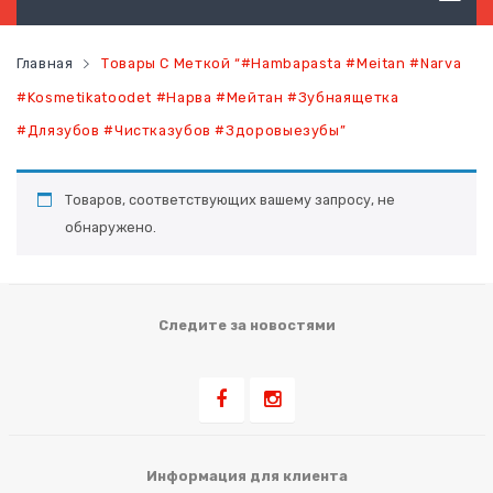
ТОВАРЫ ГИГИЕНЫ
Главная
Товары С Меткой “#hambapasta #meitan #narva
ТОВАРЫ ДЛЯ ВОЛОС
#kosmetikatoodet #нарва #мейтан #зубнаящетка
#длязубов #чистказубов #здоровыезубы”
ТОВАРЫ ДЛЯ ЛИЦА
ТОВАРЫ ДЛЯ ТЕЛА
Товаров, соответствующих вашему запросу, не
ТОВАРЫ ДЛЯ МАКИЯЖА
обнаружено.
ФУНКЦИОНАЛЬНОЕ ПИТАНИЕ
ЗДОРОВЬЕ
Следите за новостями
КОНТАКТЫ
НОВОСТИ
СТАТЬ ПОСТОЯННЫМ КЛИЕНТОМ
Информация для клиента