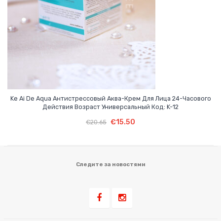
О КОМПАНИИ
БИЗНЕС ВОЗМОЖНОСТИ
Ke Ai De Aqua Антистрессовый Аква-Крем Для Лица 24-Часового
Действия Возраст Универсальный Код: K-12
Первоначальная
Текущая
В Корзину
Первоначальная
Текущая
€
15.50
€
20.65
цена
цена:
цена
цена:
составляла
€15.50.
составляла
€15.50.
€20.65.
€20.65.
Следите за новостями