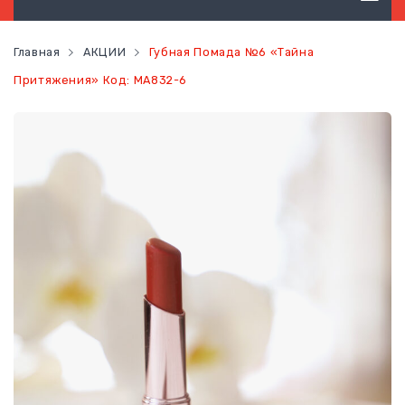
ТОВАРЫ ГИГИЕНЫ
Главная
АКЦИИ
Губная Помада №6 «Тайна
ТОВАРЫ ДЛЯ ВОЛОС
Притяжения» Код: MA832-6
ТОВАРЫ ДЛЯ ЛИЦА
ТОВАРЫ ДЛЯ ТЕЛА
ТОВАРЫ ДЛЯ МАКИЯЖА
ФУНКЦИОНАЛЬНОЕ ПИТАНИЕ
ЗДОРОВЬЕ
КОНТАКТЫ
НОВОСТИ
СТАТЬ ПОСТОЯННЫМ КЛИЕНТОМ