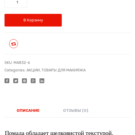
Количество
притяжен
прит
€10.60.
Код:
Код:
MA832-
MA83
В Корзину
8
5
Сравнить
SKU:
MA832-6
Categories:
АКЦИИ
,
ТОВАРЫ ДЛЯ МАКИЯЖА
ОПИСАНИЕ
ОТЗЫВЫ (0)
Помада обладает шелковистой текстурой,