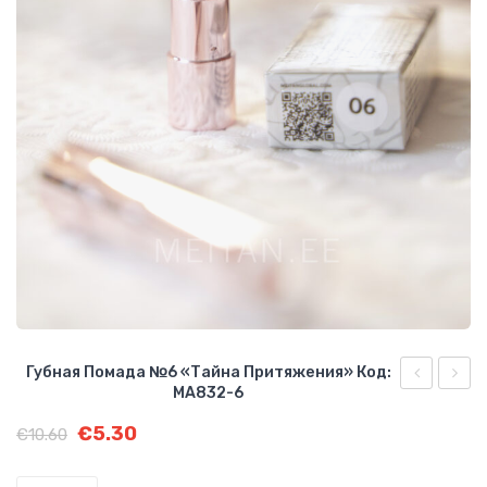
О КОМПАНИИ
БИЗНЕС ВОЗМОЖНОСТИ
Губная Помада №6 «Тайна Притяжения» Код:
MA832-6
помада
пома
Первоначальная
Текущая
€
5.30
№8
№5
€
10.60
цена
цена:
«Тайна
«Тайн
составляла
€5.30.