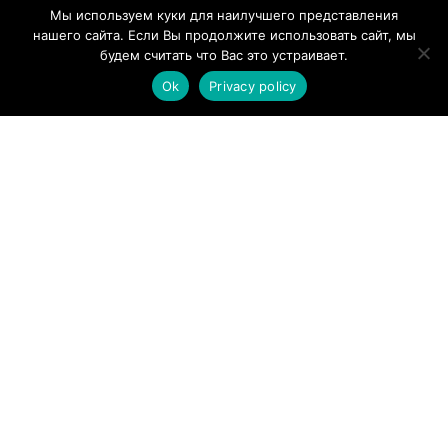
Мы используем куки для наилучшего представления
нашего сайта. Если Вы продолжите использовать сайт, мы
Информация для клиента
будем считать что Вас это устраивает.
Ok
Privacy policy
Условия Продажи
Обработка Персональных Данных
Использование Cookie
Контакт
LIBLIKALEND OÜ
Tallinna mnt. 23 Narva, Ida-virumaa, Estonia
Reg nr: 14410351
Tel: 55577668
est.meitan@gmail.com