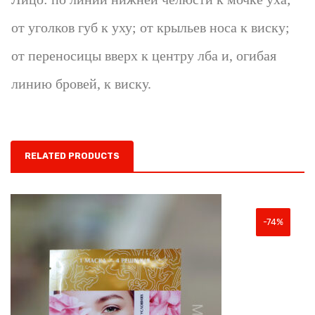
от уголков губ к уху; от крыльев носа к виску;
от переносицы вверх к центру лба и, огибая
линию бровей, к виску.
RELATED PRODUCTS
-74%