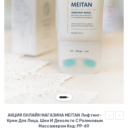
О КОМПАНИИ
БИЗНЕС ВОЗМОЖНОСТИ
АКЦИЯ ОНЛАЙН МАГАЗИНА MEITAN Лифтинг-
Крем Для Лица, Шеи И Декольте С Роликовым
Очищающ
рекон
Массажером Код: PP-69