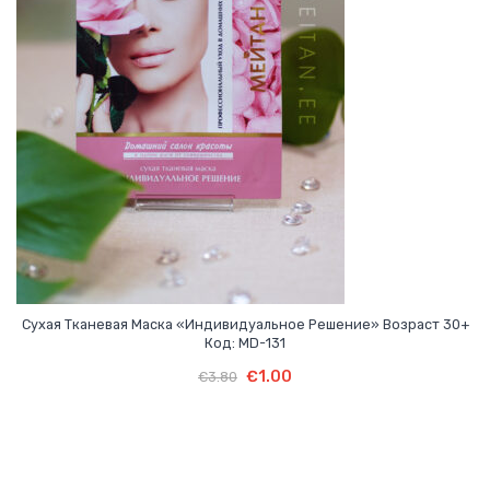
Сухая Тканевая Маска «Индивидуальное Решение» Возраст 30+
Код: MD-131
Первоначальная
Текущая
В Корзину
Первоначальная
Текущая
€
1.00
€
3.80
цена
цена:
цена
цена:
составляла
€1.00.
составляла
€1.00.
€3.80.
€3.80.