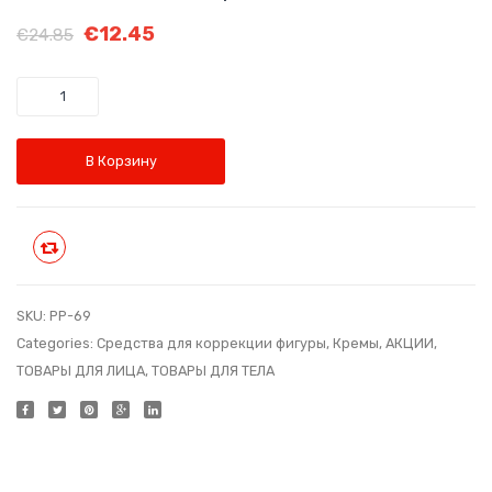
мусс
для
Первоначальная
Текущая
€
12.45
€
24.85
с
ослаб
цена
цена:
экстракто
и
составляла
€12.45.
Количество
белого
повр
€24.85.
трюфеля
волос
В Корзину
45+
Код:
Код:
DO-
PP-
01
Сравнить
72
SKU:
PP-69
Categories:
Средства для коррекции фигуры
,
Кремы
,
АКЦИИ
,
ТОВАРЫ ДЛЯ ЛИЦА
,
ТОВАРЫ ДЛЯ ТЕЛА