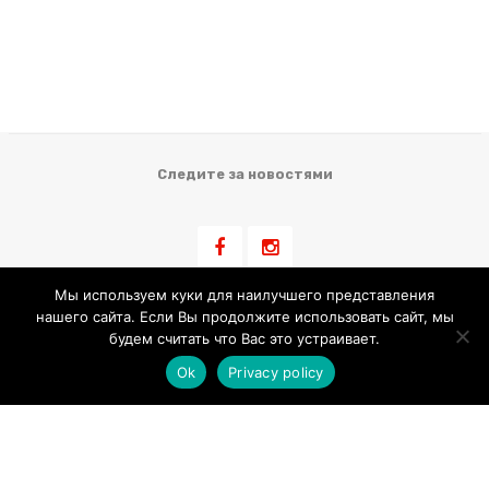
Следите за новостями
Мы используем куки для наилучшего представления
нашего сайта. Если Вы продолжите использовать сайт, мы
Информация для клиента
будем считать что Вас это устраивает.
Ok
Privacy policy
Условия Продажи
Обработка Персональных Данных
Использование Cookie