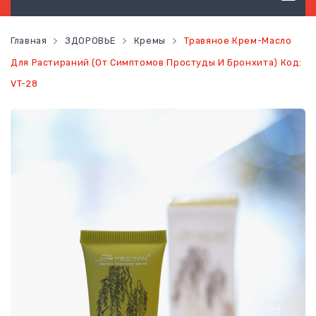
ТОВАРЫ ГИГИЕНЫ
Главная
ЗДОРОВЬЕ
Кремы
Травяное Крем-Масло
ТОВАРЫ ДЛЯ ВОЛОС
Для Растираний (от Симптомов Простуды И Бронхита) Код:
VT-28
ТОВАРЫ ДЛЯ ЛИЦА
ТОВАРЫ ДЛЯ ТЕЛА
ТОВАРЫ ДЛЯ МАКИЯЖА
ФУНКЦИОНАЛЬНОЕ ПИТАНИЕ
ЗДОРОВЬЕ
КОНТАКТЫ
НОВОСТИ
СТАТЬ ПОСТОЯННЫМ КЛИЕНТОМ