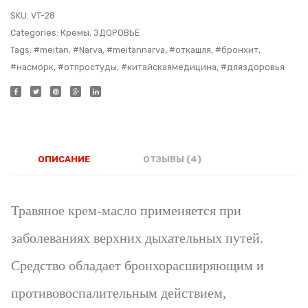
SKU:
VT-28
Categories:
Кремы
,
ЗДОРОВЬЕ
Tags:
#meitan
,
#Narva
,
#meitannarva
,
#откашля
,
#бронхит
,
#насморк
,
#отпростуды
,
#китайскаямедицина
,
#дляздоровья
ОПИСАНИЕ
ОТЗЫВЫ (4)
Травяное крем-масло применяется при
заболеваниях верхних дыхательных путей.
Средство обладает бронхорасширяющим и
противовоспалительным действием,