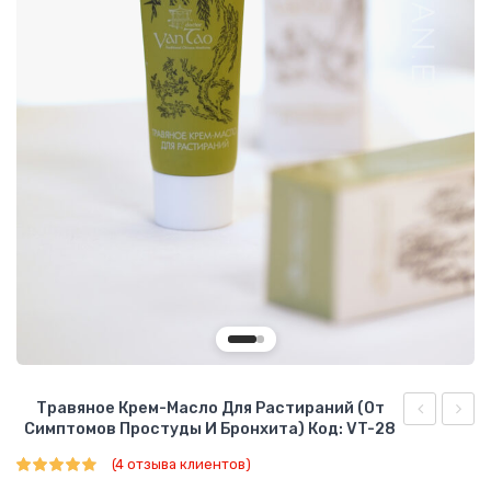
О КОМПАНИИ
БИЗНЕС ВОЗМОЖНОСТИ
Травяное Крем-Масло Для Растираний (от
Симптомов Простуды И Бронхита) Код: VT-28
Sheng
шампу
(
4
отзыва клиентов)
Крем
с
Рейтинг
4
5.00
из 5 на