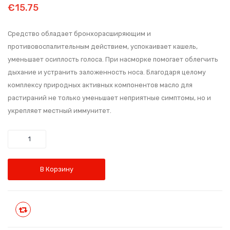
для
конск
€
15.75
основе
опроса
рук
жиро
пользователей
и
Код:
Средство обладает бронхорасширяющим и
противовоспалительным действием, успокаивает кашель,
ног
TT-
уменьшает осиплость голоса. При насморке помогает облегчить
восстанав
2
дыхание и устранить заложенность носа. Благодаря целому
с
комплексу природных активных компонентов масло для
кунжутны
растираний не только уменьшает неприятные симптомы, но и
маслом
укрепляет местный иммунитет.
и
майорано
Количество
Код:
HS-
В Корзину
8
Сравнить