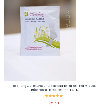
He Sheng Детоксикационная Ванночка Для Ног «Травы
Тибетского Нагорья» Код: HS-12
Оценка
5.00
Подробнее
из 5
€
1.30