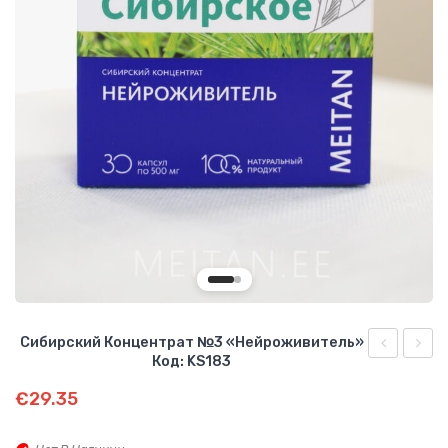
О КОМПАНИИ
БИЗНЕС ВОЗМОЖНОСТИ
Сибирский Концентрат №3 «Нейроживитель»
Код: KS183
концентра
для
€
29.35
напитка
лица
«Лимфови
«Моме