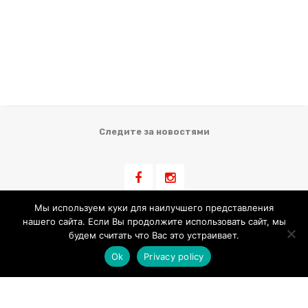
Следите за новостями
Мы используем куки для наилучшего представления
нашего сайта. Если Вы продолжите использовать сайт, мы
Информация для клиента
будем считать что Вас это устраивает.
Ok
Privacy policy
Условия Продажи
Обработка Персональных Данных
Использование Cookie