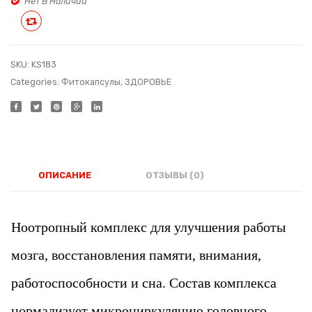
Нет В Наличии
Код:
свеже
Сравнить
KS157
и
нежно
Код:
SKU:
KS183
Categories:
Фитокапсулы
,
ЗДОРОВЬЕ
T-
142
ОПИСАНИЕ
ОТЗЫВЫ (0)
Ноотропный комплекс для улучшения работы
мозга, восстановления памяти, внимания,
работоспособности и сна. Состав комплекса
нормализует микроциркуляцию головного