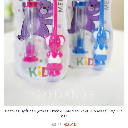
Детская Зубная Щётка С Песочными Часиками (розовая) Код: PP-
81P
Первоначальная
Текущая
В Корзину
Первоначальная
Текущая
€
3.40
€
5.45
цена
цена: