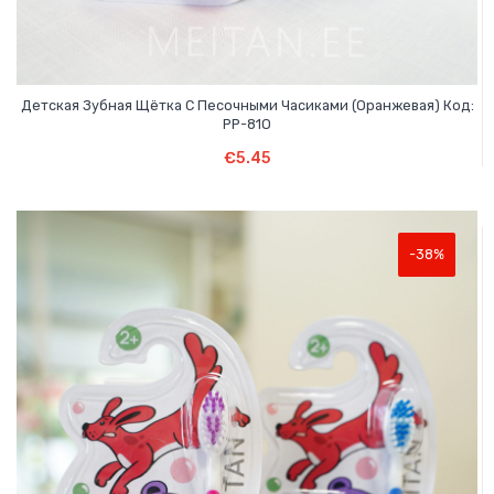
Детская Зубная Щётка С Песочными Часиками (оранжевая) Код:
PP-81O
В Корзину
€
5.45
-38%