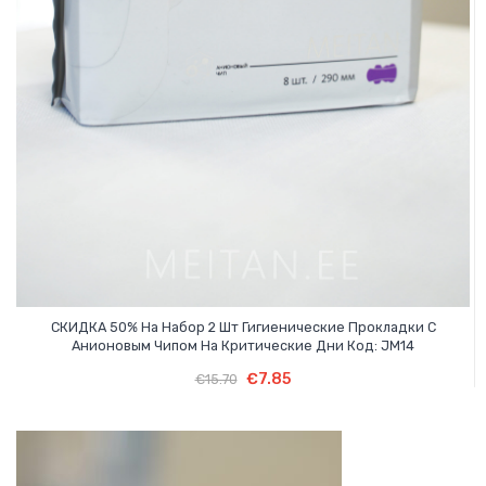
СКИДКА 50% На Набор 2 Шт Гигиенические Прокладки С
Анионовым Чипом На Критические Дни Код: JM14
Первоначальная
Текущая
В Корзину
Первоначальная
Текущая
€
7.85
€
15.70
цена
цена:
цена
цена:
составляла
€7.85.
составляла
€7.85.
€15.70.
€15.70.