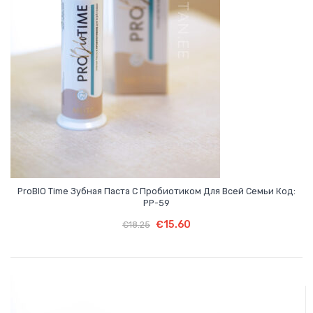
ProBIO Time Зубная Паста С Пробиотиком Для Всей Семьи Код:
PP-59
Первоначальная
Текущая
В Корзину
Первоначальная
Текущая
€
15.60
€
18.25
цена
цена:
цена
цена:
составляла
€15.60.
составляла
€15.60.
€18.25.
€18.25.