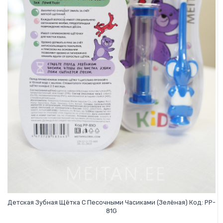
О КОМПАНИИ
БИЗНЕС ВОЗМОЖНОСТИ
Детская Зубная Щётка С Песочными Часиками (зелёная) Код: PP-
81G
Первоначальная
Текущая
В Корзину