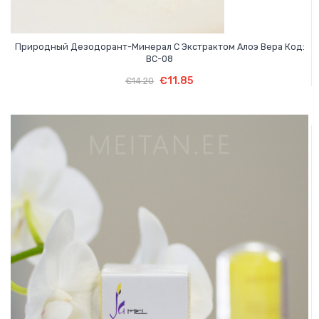
Природный Дезодорант-Минерал С Экстрактом Алоэ Вера Код:
BC-08
Первоначальная
Текущая
В Корзину
Первоначальная
Текущая
€
11.85
€
14.20
цена
цена:
цена
цена:
составляла
€11.85.
составляла
€11.85.
€14.20.
€14.20.