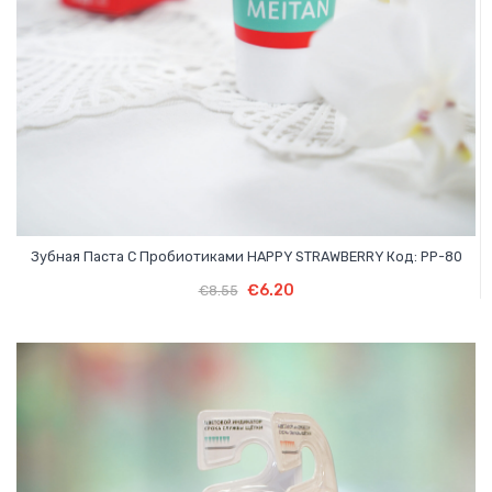
Зубная Паста С Пробиотиками HAPPY STRAWBERRY Код: PP-80
Первоначальная
Текущая
В Корзину
Первоначальная
Текущая
€
6.20
€
8.55
цена
цена:
цена
цена:
составляла
€6.20.
составляла
€6.20.
€8.55.
€8.55.