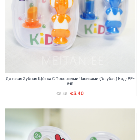
Детская Зубная Щётка С Песочными Часиками (голубая) Код: PP-
81B
Первоначальная
Текущая
В Корзину
Первоначальная
Текущая
€
3.40
€
5.45
цена
цена:
цена
цена:
составляла
€3.40.
составляла
€3.40.
€5.45.
€5.45.