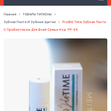
ТОВАРЫ ГИГИЕНЫ
Главная
ТОВАРЫ ГИГИЕНЫ
ТОВАРЫ ДЛЯ ВОЛОС
Зубная Паста И Зубные Щетки
ProBIO Time Зубная Паста
С Пробиотиком Для Всей Семьи Код: PP-59
ТОВАРЫ ДЛЯ ЛИЦА
ТОВАРЫ ДЛЯ ТЕЛА
ТОВАРЫ ДЛЯ МАКИЯЖА
ФУНКЦИОНАЛЬНОЕ ПИТАНИЕ
ЗДОРОВЬЕ
КОНТАКТЫ
НОВОСТИ
СТАТЬ ПОСТОЯННЫМ КЛИЕНТОМ