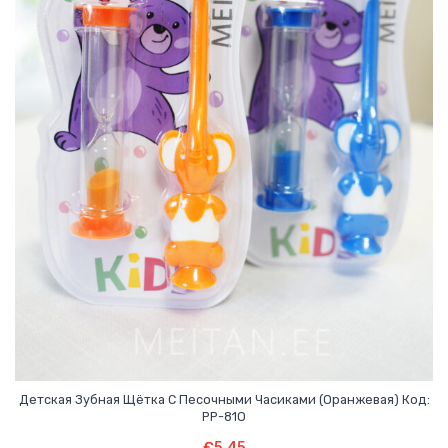
Детская Зубная Щётка С Песочными Часиками (оранжевая) Код:
PP-81O
В Корзину
€
5.45