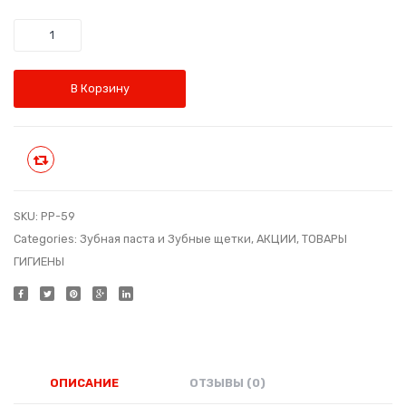
цена
цена:
пробиотич
крем-
составляла
€15.60.
Количество
Код:
маска
€18.25.
KS-
U.N.O.
38
для
В Корзину
сухой
и
обезв
Сравнить
кожи.
Возра
SKU:
PP-59
униве
Categories:
Зубная паста и Зубные щетки
,
АКЦИИ
,
ТОВАРЫ
ГИГИЕНЫ
Код:
PP-
58
ОПИСАНИЕ
ОТЗЫВЫ (0)