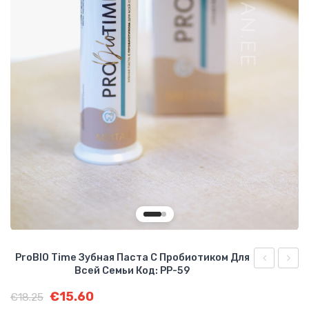
О КОМПАНИИ
БИЗНЕС ВОЗМОЖНОСТИ
ProBIO Time Зубная Паста С Пробиотиком Для
Всей Семьи Код: PP-59
сухой
Тающ
Первоначальная
Текущая
€
15.60
концентра
ночна
€
18.25