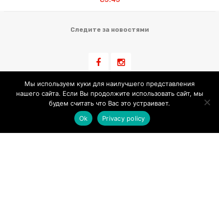
Следите за новостями
Мы используем куки для наилучшего представления
нашего сайта. Если Вы продолжите использовать сайт, мы
Информация для клиента
будем считать что Вас это устраивает.
Ok
Privacy policy
Условия Продажи
Обработка Персональных Данных
Использование Cookie
Контакт
LIBLIKALEND OÜ
Tallinna mnt. 23 Narva, Ida-virumaa, Estonia