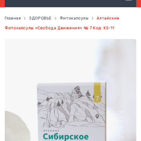
ТОВАРЫ ГИГИЕНЫ
Главная
ЗДОРОВЬЕ
Фитокапсулы
Алтайские
ТОВАРЫ ДЛЯ ВОЛОС
Фитокапсулы «Свобода Движения» № 7 Код: KS-11
ТОВАРЫ ДЛЯ ЛИЦА
ТОВАРЫ ДЛЯ ТЕЛА
ТОВАРЫ ДЛЯ МАКИЯЖА
ФУНКЦИОНАЛЬНОЕ ПИТАНИЕ
ЗДОРОВЬЕ
КОНТАКТЫ
НОВОСТИ
СТАТЬ ПОСТОЯННЫМ КЛИЕНТОМ