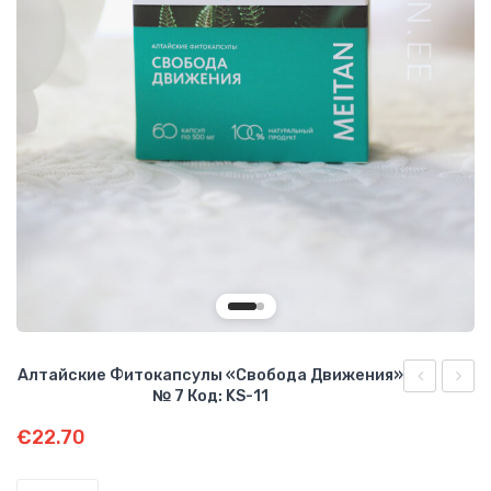
О КОМПАНИИ
БИЗНЕС ВОЗМОЖНОСТИ
Алтайские Фитокапсулы «Свобода Движения»
№ 7 Код: KS-11
фитокапсу
фиток
€
22.70
«Антипара
«Энер
набор»
чист