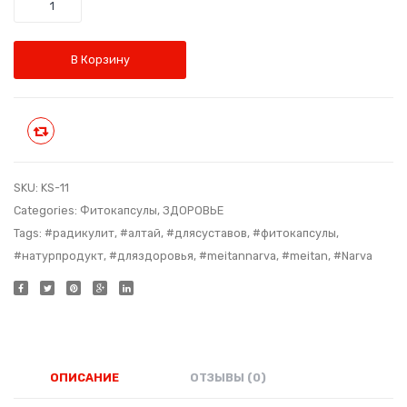
Количество
Код:
№
KS50box
3
Код:
В Корзину
KS-
6
Сравнить
SKU:
KS-11
Categories:
Фитокапсулы
,
ЗДОРОВЬЕ
Tags:
#радикулит
,
#алтай
,
#длясуставов
,
#фитокапсулы
,
#натурпродукт
,
#дляздоровья
,
#meitannarva
,
#meitan
,
#Narva
ОПИСАНИЕ
ОТЗЫВЫ (0)