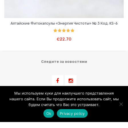
Алтайские Фитокапсулы «Энергия Чистоты» № 3 Код: KS-6
Оценка
5.00
В Корзину
из 5
€
22.70
Следите за новостями
Мы используем куки для наилучшего представления
нашего сайта. Если Вы продолжите использовать сайт, мы
Информация для клиента
будем считать что Вас это устраивает.
Ok
Privacy policy
Условия Продажи
Обработка Персональных Данных
Использование Cookie