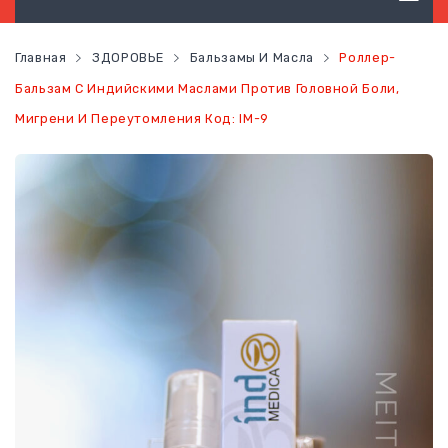
ТОВАРЫ ГИГИЕНЫ
Главная
ЗДОРОВЬЕ
Бальзамы И Масла
Роллер-
ТОВАРЫ ДЛЯ ВОЛОС
Бальзам С Индийскими Маслами Против Головной Боли,
Мигрени И Переутомления Код: IM-9
ТОВАРЫ ДЛЯ ЛИЦА
ТОВАРЫ ДЛЯ ТЕЛА
ТОВАРЫ ДЛЯ МАКИЯЖА
ФУНКЦИОНАЛЬНОЕ ПИТАНИЕ
ЗДОРОВЬЕ
КОНТАКТЫ
НОВОСТИ
СТАТЬ ПОСТОЯННЫМ КЛИЕНТОМ