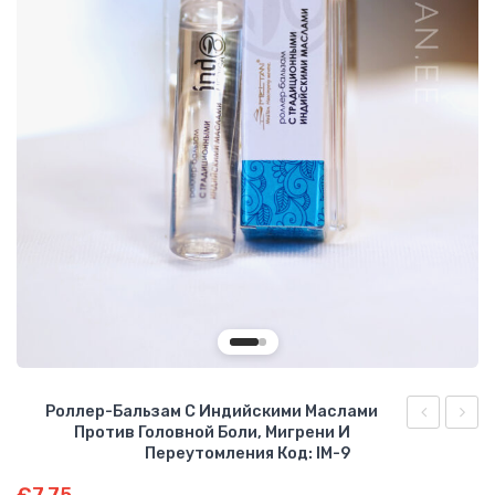
О КОМПАНИИ
БИЗНЕС ВОЗМОЖНОСТИ
Роллер-Бальзам С Индийскими Маслами
Против Головной Боли, Мигрени И
для
бальз
Переутомления Код: IM-9
растирани
с
€
7.75