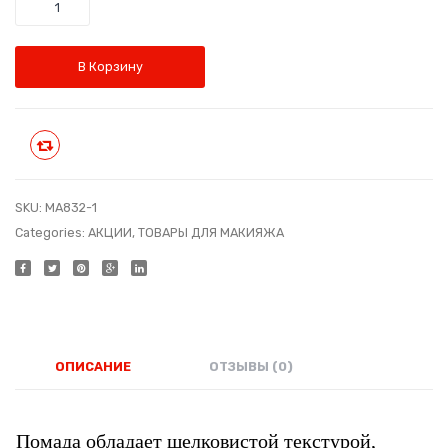
Количество
притяжен
прит
€10.60.
Код:
Код:
MA832-
MA83
В Корзину
10
9
Сравнить
SKU:
MA832-1
Categories:
АКЦИИ
,
ТОВАРЫ ДЛЯ МАКИЯЖА
ОПИСАНИЕ
ОТЗЫВЫ (0)
Помада обладает шелковистой текстурой,