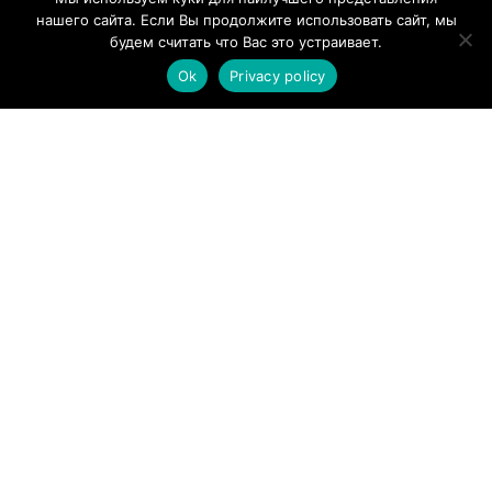
нашего сайта. Если Вы продолжите использовать сайт, мы
Информация для клиента
будем считать что Вас это устраивает.
Ok
Privacy policy
Условия Продажи
Обработка Персональных Данных
Использование Cookie
Контакт
LIBLIKALEND OÜ
Tallinna mnt. 23 Narva, Ida-virumaa, Estonia
Reg nr: 14410351
Tel: 55577668
est.meitan@gmail.com