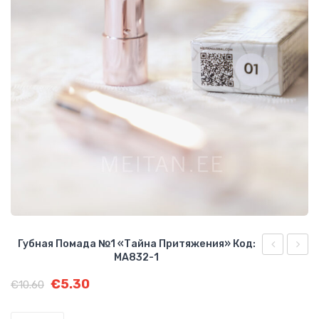
О КОМПАНИИ
БИЗНЕС ВОЗМОЖНОСТИ
Губная Помада №1 «Тайна Притяжения» Код:
MA832-1
помада
пома
Первоначальная
Текущая
€
5.30
№10
№9
€
10.60
цена
цена:
«Тайна
«Тайн
составляла
€5.30.