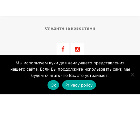
Следите за новостями
Мы используем куки для наилучшего представления
нашего сайта. Если Вы продолжите использовать сайт, мы
Информация для клиента
будем считать что Вас это устраивает.
Ok
Privacy policy
Условия Продажи
Обработка Персональных Данных
Использование Cookie
Контакт
LIBLIKALEND OÜ