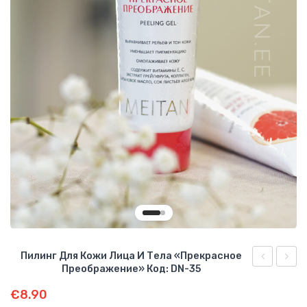
О КОМПАНИИ
БИЗНЕС ВОЗМОЖНОСТИ
Пилинг Для Кожи Лица И Тела «Прекрасное
Преображение» Код: DN-35
крем-
«Жен
€
8.90
база
биоко