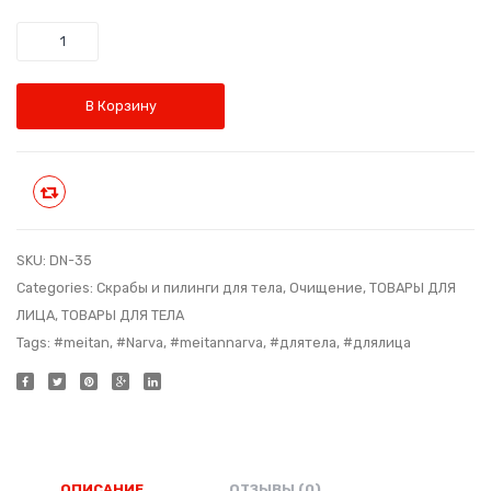
для
Код:
Количество
лица
DS-
Код:
24
HD-
В Корзину
01
Сравнить
SKU:
DN-35
Categories:
Скрабы и пилинги для тела
,
Очищение
,
ТОВАРЫ ДЛЯ
ЛИЦА
,
ТОВАРЫ ДЛЯ ТЕЛА
Tags:
#meitan
,
#Narva
,
#meitannarva
,
#длятела
,
#длялица
ОПИСАНИЕ
ОТЗЫВЫ (0)