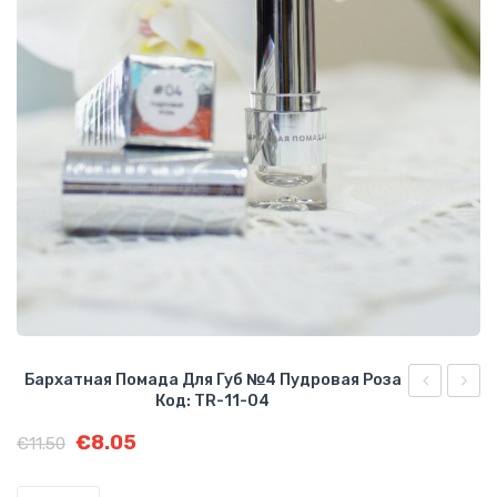
О КОМПАНИИ
БИЗНЕС ВОЗМОЖНОСТИ
Бархатная Помада Для Губ №4 Пудровая Роза
Код: TR-11-04
помада
пома
Первоначальная
Текущая
€
8.05
для
для
€
11.50
цена
цена:
губ
губ
составляла
€8.05.