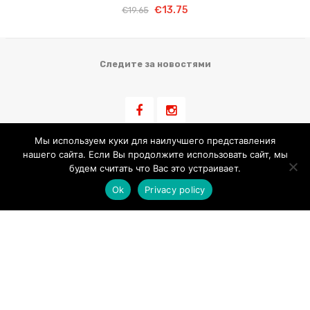
Первоначальная
Текущая
€
13.75
€
19.65
цена
цена:
цена
цена:
составляла
€13.75.
составляла
€13.75.
€19.65.
€19.65.
Следите за новостями
Мы используем куки для наилучшего представления
нашего сайта. Если Вы продолжите использовать сайт, мы
Информация для клиента
будем считать что Вас это устраивает.
Ok
Privacy policy
Условия Продажи
Обработка Персональных Данных
Использование Cookie
Контакт
LIBLIKALEND OÜ