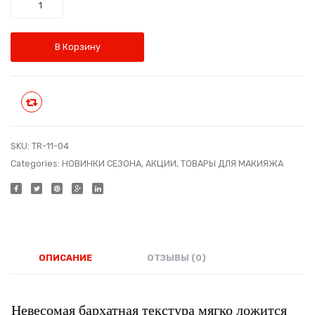
Количество
№5
№3
€11.50.
Шоколадн
Барха
трюфель
румян
В Корзину
Код:
Код:
TR-
TR-
11-
11-
Сравнить
05
03
SKU:
TR-11-04
Categories:
НОВИНКИ СЕЗОНА
,
АКЦИИ
,
ТОВАРЫ ДЛЯ МАКИЯЖА
ОПИСАНИЕ
ОТЗЫВЫ (0)
Невесомая бархатная текстура мягко ложится