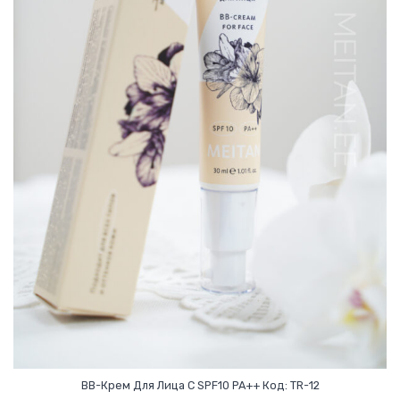
BB-Крем Для Лица С SPF10 PA++ Код: TR-12
Первоначальная
Текущая
В Корзину