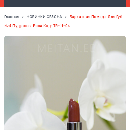
ТОВАРЫ ГИГИЕНЫ
Главная
НОВИНКИ СЕЗОНА
Бархатная Помада Для Губ
ТОВАРЫ ДЛЯ ВОЛОС
№4 Пудровая Роза Код: TR-11-04
ТОВАРЫ ДЛЯ ЛИЦА
ТОВАРЫ ДЛЯ ТЕЛА
ТОВАРЫ ДЛЯ МАКИЯЖА
ФУНКЦИОНАЛЬНОЕ ПИТАНИЕ
ЗДОРОВЬЕ
КОНТАКТЫ
НОВОСТИ
СТАТЬ ПОСТОЯННЫМ КЛИЕНТОМ